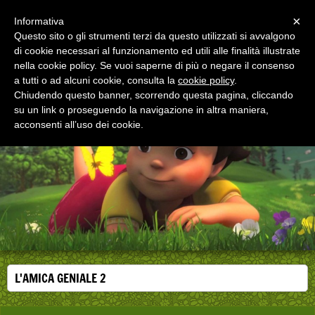
Menu
×
Informativa
Questo sito o gli strumenti terzi da questo utilizzati si avvalgono
di cookie necessari al funzionamento ed utili alle finalità illustrate
EDUCAZIONE ALLA SALUTE
nella cookie policy. Se vuoi saperne di più o negare il consenso
Corsi, convegni e didattica di formazione e
aggiornamento per operatori della salute
a tutti o ad alcuni cookie, consulta la
cookie policy
.
Chiudendo questo banner, scorrendo questa pagina, cliccando
su un link o proseguendo la navigazione in altra maniera,
acconsenti all’uso dei cookie.
L'AMICA GENIALE 2