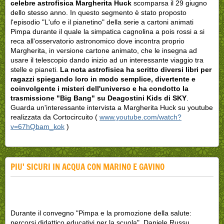
celebre astrofisica Margherita Huck
scomparsa il 29 giugno
dello stesso anno. In questo segmento è stato proposto
l'episodio "L'ufo e il pianetino" della serie a cartoni animati
Pimpa durante il quale la simpatica cagnolina a pois rossi a si
reca all'osservatorio astronomico dove incontra proprio
Margherita, in versione cartone animato, che le insegna ad
usare il telescopio dando inizio ad un interessante viaggio tra
stelle e pianeti.
La nota astrofisica ha scritto diversi libri per
ragazzi spiegando loro in modo semplice, divertente e
coinvolgente i misteri dell'universo e ha condotto la
trasmissione "Big Bang" su Deagostini Kids di SKY
.
Guarda un'interessante intervista a Margherita Huck su youtube
realizzata da Cortocircuito (
www.youtube.com/watch?
v=67hQbam_kok
)
PIU' SICURI IN ACQUA CON MARINO E GAVINO
Durante il convegno "Pimpa e la promozione della salute:
percorsi didattico educativi per la scuola", Daniele Russu,