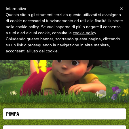
Menu
×
Informativa
Questo sito o gli strumenti terzi da questo utilizzati si avvalgono
di cookie necessari al funzionamento ed utili alle finalità illustrate
EDUCAZIONE ALLA SALUTE
nella cookie policy. Se vuoi saperne di più o negare il consenso
Corsi, convegni e didattica di formazione e
aggiornamento per operatori della salute
a tutti o ad alcuni cookie, consulta la
cookie policy
.
Chiudendo questo banner, scorrendo questa pagina, cliccando
su un link o proseguendo la navigazione in altra maniera,
acconsenti all’uso dei cookie.
PIMPA