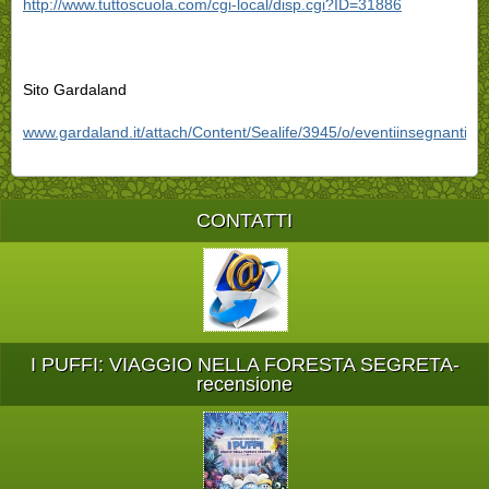
http://www.tuttoscuola.com/cgi-local/disp.cgi?ID=31886
Sito Gardaland
www.gardaland.it/attach/Content/Sealife/3945/o/eventiinsegnanti20
CONTATTI
I PUFFI: VIAGGIO NELLA FORESTA SEGRETA-
recensione