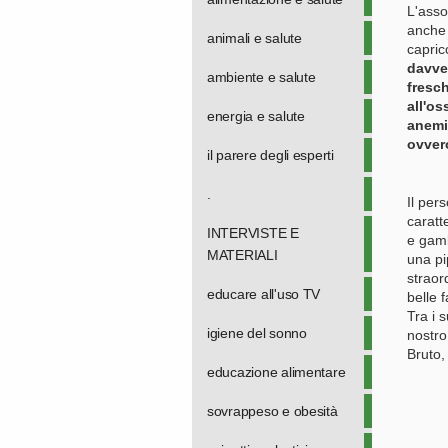
L'asso
anche 
animali e salute
capric
davve
ambiente e salute
fresch
all'os
energia e salute
anemie
ovver
il parere degli esperti
.
Il per
caratt
INTERVISTE E
e gamb
MATERIALI
una pi
straor
educare all'uso TV
belle f
Tra i 
igiene del sonno
nostro
Bruto,
educazione alimentare
sovrappeso e obesità