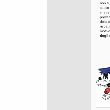
non a 
sacco 
vita r
prover
della 
rispet
motiv
dagli 