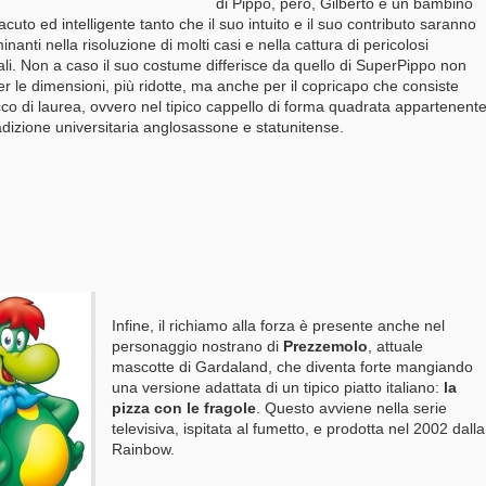
di Pippo, però, Gilberto è un bambino
acuto ed intelligente tanto che il suo intuito e il suo contributo saranno
inanti nella risoluzione di molti casi e nella cattura di pericolosi
ali. Non a caso il suo costume differisce da quello di SuperPippo non
er le dimensioni, più ridotte, ma anche per il copricapo che consiste
co di laurea, ovvero nel tipico cappello di forma quadrata appartenent
radizione universitaria anglosassone e statunitense.
Infine, il richiamo alla forza è presente anche nel
personaggio nostrano di
Prezzemolo
, attuale
mascotte di Gardaland, che diventa forte mangiando
una versione adattata di un tipico piatto italiano:
la
pizza con le fragole
. Questo avviene nella serie
televisiva, ispitata al fumetto, e prodotta nel 2002 dalla
Rainbow.