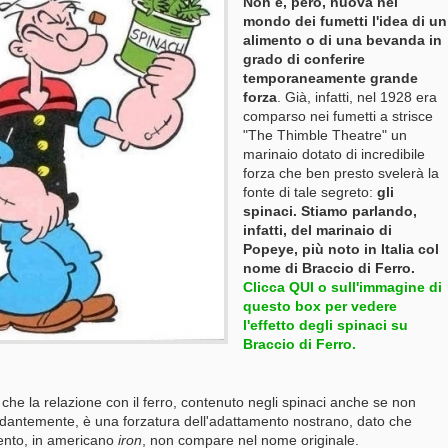
Non è, però, nuova nel
mondo dei fumetti l'idea di un
alimento o di una bevanda in
grado di conferire
temporaneamente grande
forza
. Già, infatti, nel 1928 era
comparso nei fumetti a strisce
"The Thimble Theatre" un
marinaio dotato di incredibile
forza che ben presto svelerà la
fonte di tale segreto:
gli
spinaci.
Stiamo parlando,
infatti, del marinaio di
Popeye, più noto in Italia col
nome di Braccio di Ferro.
Clicca QUI o sull'immagine di
questo box per vedere
l'effetto degli spinaci su
Braccio di Ferro.
i che la relazione con il ferro, contenuto negli spinaci anche se non
antemente, è una forzatura dell'adattamento nostrano, dato che
ento, in americano
iron
, non compare nel nome originale.