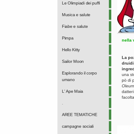
Le Olimpiadi dei puffi
Musica e salute
Fiabe e salute
Pimpa
nella
Hello Kitty
La po
Sailor Moon
druidi
ingred
Esplorando il corpo
una st
umano
pò di 
Oleu
L' Ape Maia
datter
facolt
.
AREE TEMATICHE
campagne sociali