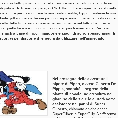
caso un buffo pigiama in flanella rosso e un mantello ricavato da un
di patate.
A differenza, però, di Clark Kent, che è impacciato solo nella
eale anche per nascondere la sua reale identità, Pippo mantiene la sua
biale goffaggine anche nei panni di supereroe
. Invece, la motivazione
scelta della frutta secca risiede verosimilmente nel fatto che questa
to a quella fresca è molto più calorica e quindi energetica.
Per tale
o
snack a base di noci, mandorle e arachidi sono spesso assunti
sportivi per disporre di energia da utilizzare nell'immediato
.
Nel proseguo delle avventure il
nipote di Pippo, ovvero Gilberto De
Pippis, scoprirà il segreto della
pianta di noccioline cresciuta nel
giardino dello zio e lo aiuterà come
assistente nei panni di Super
Gilberto
, chiamato a volte anche
SuperGilbert o SuperGilly. A differenza