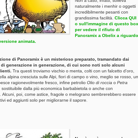
Non a caso, infatti, solleva
naturalmente i menhir o oggetti
incredibilmente pesanti con
grandissima facilità.
Clicca QUI
o sull'immagine di questo bo
per vedere il rifiuto di
Panoramix a Obelix a riguard
 versione animata.
zione di Panoramix è un misterioso preparato, tramandato dai
 di generazione in generazione, di cui sono noti solo alcuni
ienti.
Tra questi troviamo vischio o menta, colti con un falcetto d'oro,
ella alpina cresciuta sulle Alpi, fiori di campo o vino, meglio se rosso, u
pesce ragionevolmente fresco, infine petrolio
Olio di roccia
o
Petra
m
sostituibile dalla più economica barbabietola o anche con
i. Alcuni, poi, come astice, fragole o melograno sembrerebbero essere
ativi ed aggiunti solo per migliorarne il sapore.