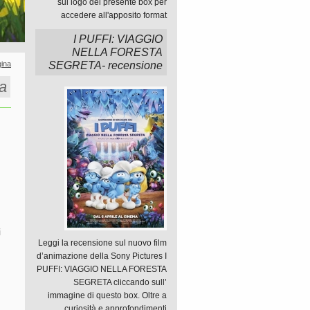
sul logo del presente box per
accedere all'apposito format
I PUFFI: VIAGGIO
NELLA FORESTA
ina
SEGRETA- recensione
za
i
Leggi la recensione sul nuovo film
d’animazione della Sony Pictures I
PUFFI: VIAGGIO NELLA FORESTA
SEGRETA cliccando sull’
immagine di questo box. Oltre a
curiosità e approfondimenti