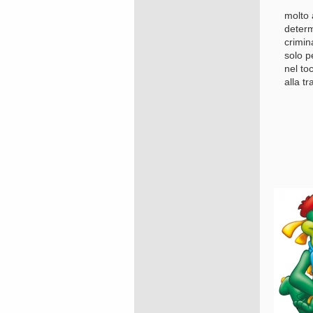
molto 
determ
crimin
solo p
nel
toc
alla t