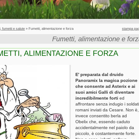
ri, fumetti e salute
» Fumetti, alimentazione e forza
stampa pag
Fumetti, alimentazione e for
METTI, ALIMENTAZIONE E FORZA
E' preparata dal druido
Panoramix la magica pozione
che consente ad Asterix e ai
suoi amici Galli di diventare
incredibilmente forti
ed
affrontare senza indugio i soldat
romani inviati da Cesare. Non è,
invece consentito berla ad
Obelix che, essendo caduto
accidentalmente nel paiolo da
piccolo, è costantemente forte.