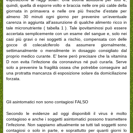
quindi, quella di esporre volto e braccia nelle ore più calde della
giornata in primavera e nelle ore più fresche d’estate per
almeno 30 minuti ogni giorno per prevenire un’eventuale
carenza in aggiunta all’assunzione di qualche alimento ricco in
tale micronutriente ( tabella 1 ). Tale ipovitaminosi può essere
accertata semplicemente con un esame del sangue e, solo nei
casi più gravi o nei soggetti a rischio, compensata con delle
gocce di colecalciferolo da assumere giornalmente,
settimanalmente o mensilmente in dosaggio consigliato dal
proprio medico curante. E’ bene però precisare che la vitamina
D non evita l’infezione da coronavirus né può curarla. Serve
solo a prevenire la fragilità ossea che potrebbe conseguire ad
una protratta mancanza di esposizione solare da domiciliazione
forzata.
Gli asintomatici non sono contagiosi FALSO
Secondo le evidenze ad oggi disponibili il virus è molto
contagioso e anche i soggetti asintomatici possono trasmettere
l’infezione. Non sappiamo attualmente se tutti tali soggetti sono
contagiosi o solo in parte, e soprattutto per quanti giorni lo