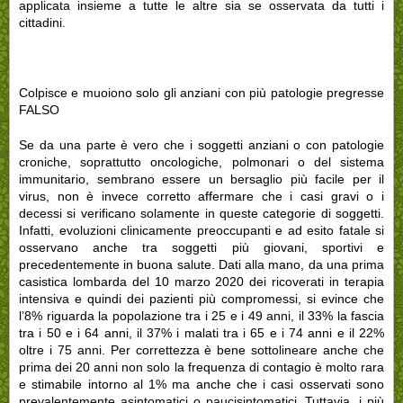
applicata insieme a tutte le altre sia se osservata da tutti i
cittadini.
Colpisce e muoiono solo gli anziani con più patologie pregresse
FALSO
Se da una parte è vero che i soggetti anziani o con patologie
croniche, soprattutto oncologiche, polmonari o del sistema
immunitario, sembrano essere un bersaglio più facile per il
virus, non è invece corretto affermare che i casi gravi o i
decessi si verificano solamente in queste categorie di soggetti.
Infatti, evoluzioni clinicamente preoccupanti e ad esito fatale si
osservano anche tra soggetti più giovani, sportivi e
precedentemente in buona salute. Dati alla mano, da una prima
casistica lombarda del 10 marzo 2020 dei ricoverati in terapia
intensiva e quindi dei pazienti più compromessi, si evince che
l’8% riguarda la popolazione tra i 25 e i 49 anni, il 33% la fascia
tra i 50 e i 64 anni, il 37% i malati tra i 65 e i 74 anni e il 22%
oltre i 75 anni. Per correttezza è bene sottolineare anche che
prima dei 20 anni non solo la frequenza di contagio è molto rara
e stimabile intorno al 1% ma anche che i casi osservati sono
prevalentemente asintomatici o paucisintomatici. Tuttavia, i più