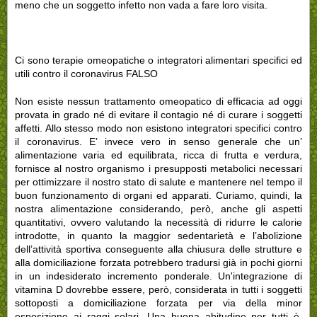
meno che un soggetto infetto non vada a fare loro visita.
Ci sono terapie omeopatiche o integratori alimentari specifici ed
utili contro il coronavirus FALSO
Non esiste nessun trattamento omeopatico di efficacia ad oggi
provata in grado né di evitare il contagio né di curare i soggetti
affetti. Allo stesso modo non esistono integratori specifici contro
il coronavirus. E’ invece vero in senso generale che un’
alimentazione varia ed equilibrata, ricca di frutta e verdura,
fornisce al nostro organismo i presupposti metabolici necessari
per ottimizzare il nostro stato di salute e mantenere nel tempo il
buon funzionamento di organi ed apparati. Curiamo, quindi, la
nostra alimentazione considerando, però, anche gli aspetti
quantitativi, ovvero valutando la necessità di ridurre le calorie
introdotte, in quanto la maggior sedentarietà e l’abolizione
dell’attività sportiva conseguente alla chiusura delle strutture e
alla domiciliazione forzata potrebbero tradursi già in pochi giorni
in un indesiderato incremento ponderale. Un'integrazione di
vitamina D dovrebbe essere, però, considerata in tutti i soggetti
sottoposti a domiciliazione forzata per via della minor
esposizione ai raggi solari. Una buona abitudine per tutti è,