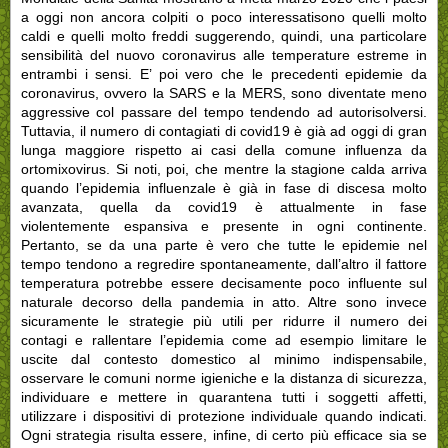
a oggi non ancora colpiti o poco interessatisono quelli molto
caldi e quelli molto freddi suggerendo, quindi, una particolare
sensibilità del nuovo coronavirus alle temperature estreme in
entrambi i sensi. E’ poi vero che le precedenti epidemie da
coronavirus, ovvero la SARS e la MERS, sono diventate meno
aggressive col passare del tempo tendendo ad autorisolversi.
Tuttavia, il numero di contagiati di covid19 è già ad oggi di gran
lunga maggiore rispetto ai casi della comune influenza da
ortomixovirus. Si noti, poi, che mentre la stagione calda arriva
quando l’epidemia influenzale è già in fase di discesa molto
avanzata, quella da covid19 è attualmente in fase
violentemente espansiva e presente in ogni continente.
Pertanto, se da una parte è vero che tutte le epidemie nel
tempo tendono a regredire spontaneamente, dall’altro il fattore
temperatura potrebbe essere decisamente poco influente sul
naturale decorso della pandemia in atto. Altre sono invece
sicuramente le strategie più utili per ridurre il numero dei
contagi e rallentare l’epidemia come ad esempio limitare le
uscite dal contesto domestico al minimo indispensabile,
osservare le comuni norme igieniche e la distanza di sicurezza,
individuare e mettere in quarantena tutti i soggetti affetti,
utilizzare i dispositivi di protezione individuale quando indicati.
Ogni strategia risulta essere, infine, di certo più efficace sia se