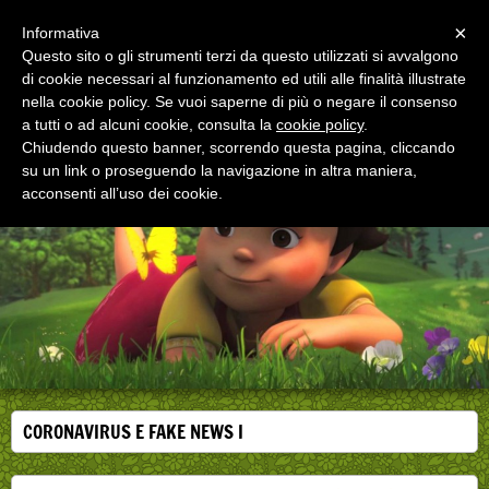
Menu
×
Informativa
Questo sito o gli strumenti terzi da questo utilizzati si avvalgono
di cookie necessari al funzionamento ed utili alle finalità illustrate
EDUCAZIONE ALLA SALUTE
nella cookie policy. Se vuoi saperne di più o negare il consenso
Corsi, convegni e didattica di formazione e
aggiornamento per operatori della salute
a tutti o ad alcuni cookie, consulta la
cookie policy
.
Chiudendo questo banner, scorrendo questa pagina, cliccando
su un link o proseguendo la navigazione in altra maniera,
acconsenti all’uso dei cookie.
CORONAVIRUS E FAKE NEWS I