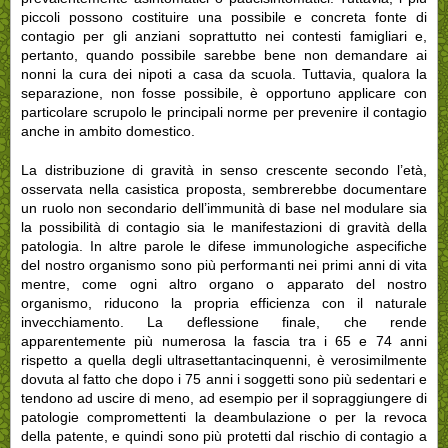
piccoli possono costituire una possibile e concreta fonte di
contagio per gli anziani soprattutto nei contesti famigliari e,
pertanto, quando possibile sarebbe bene non demandare ai
nonni la cura dei nipoti a casa da scuola. Tuttavia, qualora la
separazione, non fosse possibile, è opportuno applicare con
particolare scrupolo le principali norme per prevenire il contagio
anche in ambito domestico.
La distribuzione di gravità in senso crescente secondo l’età,
osservata nella casistica proposta, sembrerebbe documentare
un ruolo non secondario dell’immunità di base nel modulare sia
la possibilità di contagio sia le manifestazioni di gravità della
patologia. In altre parole le difese immunologiche aspecifiche
del nostro organismo sono più performanti nei primi anni di vita
mentre, come ogni altro organo o apparato del nostro
organismo, riducono la propria efficienza con il naturale
invecchiamento. La deflessione finale, che rende
apparentemente più numerosa la fascia tra i 65 e 74 anni
rispetto a quella degli ultrasettantacinquenni, è verosimilmente
dovuta al fatto che dopo i 75 anni i soggetti sono più sedentari e
tendono ad uscire di meno, ad esempio per il sopraggiungere di
patologie compromettenti la deambulazione o per la revoca
della patente, e quindi sono più protetti dal rischio di contagio a