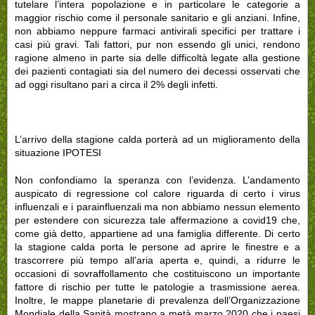
tutelare l’intera popolazione e in particolare le categorie a
maggior rischio come il personale sanitario e gli anziani. Infine,
non abbiamo neppure farmaci antivirali specifici per trattare i
casi più gravi. Tali fattori, pur non essendo gli unici, rendono
ragione almeno in parte sia delle difficoltà legate alla gestione
dei pazienti contagiati sia del numero dei decessi osservati che
ad oggi risultano pari a circa il 2% degli infetti.
L’arrivo della stagione calda porterà ad un miglioramento della
situazione IPOTESI
Non confondiamo la speranza con l’evidenza. L’andamento
auspicato di regressione col calore riguarda di certo i virus
influenzali e i parainfluenzali ma non abbiamo nessun elemento
per estendere con sicurezza tale affermazione a covid19 che,
come già detto, appartiene ad una famiglia differente. Di certo
la stagione calda porta le persone ad aprire le finestre e a
trascorrere più tempo all’aria aperta e, quindi, a ridurre le
occasioni di sovraffollamento che costituiscono un importante
fattore di rischio per tutte le patologie a trasmissione aerea.
Inoltre, le mappe planetarie di prevalenza dell’Organizzazione
Mondiale della Sanità mostrano a metà marzo 2020 che i paesi