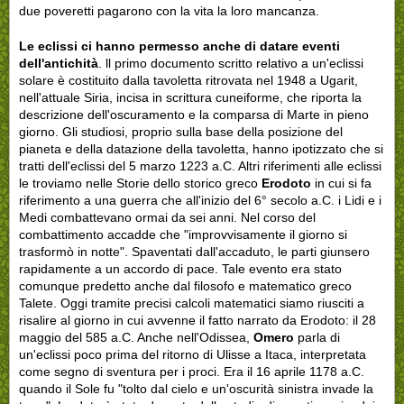
due poveretti pagarono con la vita la loro mancanza.
Le eclissi ci hanno permesso anche di datare eventi
dell'antichità
. ll primo documento scritto relativo a un'eclissi
solare è costituito dalla tavoletta ritrovata nel 1948 a Ugarit,
nell'attuale Siria, incisa in scrittura cuneiforme, che riporta la
descrizione dell'oscuramento e la comparsa di Marte in pieno
giorno. Gli studiosi, proprio sulla base della posizione del
pianeta e della datazione della tavoletta, hanno ipotizzato che si
tratti dell'eclissi del 5 marzo 1223 a.C. Altri riferimenti alle eclissi
le troviamo nelle Storie dello storico greco
Erodoto
in cui si fa
riferimento a una guerra che all'inizio del 6° secolo a.C. i Lidi e i
Medi combattevano ormai da sei anni. Nel corso del
combattimento accadde che "improvvisamente il giorno si
trasformò in notte". Spaventati dall'accaduto, le parti giunsero
rapidamente a un accordo di pace. Tale evento era stato
comunque predetto anche dal filosofo e matematico greco
Talete. Oggi tramite precisi calcoli matematici siamo riusciti a
risalire al giorno in cui avvenne il fatto narrato da Erodoto: il 28
maggio del 585 a.C. Anche nell'Odissea,
Omero
parla di
un'eclissi poco prima del ritorno di Ulisse a Itaca, interpretata
come segno di sventura per i proci. Era il 16 aprile 1178 a.C.
quando il Sole fu "tolto dal cielo e un'oscurità sinistra invade la