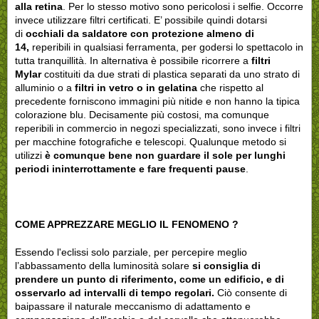
alla retina
. Per lo stesso motivo sono pericolosi i selfie. Occorre
invece utilizzare filtri certificati. E’ possibile quindi dotarsi
di
occhiali da saldatore con protezione almeno di
14,
reperibili in qualsiasi ferramenta, per godersi lo spettacolo in
tutta tranquillità. In alternativa è possibile ricorrere a
filtri
Mylar
costituiti da due strati di plastica separati da uno strato di
alluminio o a
filtri in vetro o in gelatina
che rispetto al
precedente forniscono immagini più nitide e non hanno la tipica
colorazione blu. Decisamente più costosi, ma comunque
reperibili in commercio in negozi specializzati, sono invece i filtri
per macchine fotografiche e telescopi. Qualunque metodo si
utilizzi
è comunque bene non guardare il sole per lunghi
periodi ininterrottamente e fare frequenti pause
.
COME APPREZZARE MEGLIO IL FENOMENO ?
Essendo l'eclissi solo parziale, per percepire meglio
l’abbassamento della luminosità solare
si consiglia di
prendere un punto di riferimento, come un edificio, e di
osservarlo ad intervalli di tempo regolari.
Ciò consente di
baipassare il naturale meccanismo di adattamento e