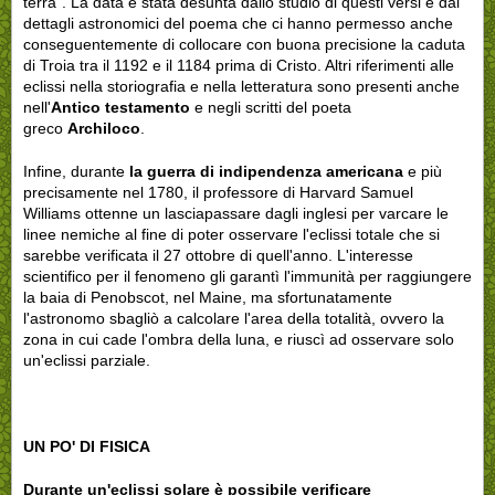
terra". La data è stata desunta dallo studio di questi versi e dai
dettagli astronomici del poema che ci hanno permesso anche
conseguentemente di collocare con buona precisione la caduta
di Troia tra il 1192 e il 1184 prima di Cristo. Altri riferimenti alle
eclissi nella storiografia e nella letteratura sono presenti anche
nell'
Antico testamento
e negli scritti del poeta
greco
Archiloco
.
Infine, durante
la guerra di indipendenza americana
e più
precisamente nel 1780, il professore di Harvard Samuel
Williams ottenne un lasciapassare dagli inglesi per varcare le
linee nemiche al fine di poter osservare l'eclissi totale che si
sarebbe verificata il 27 ottobre di quell'anno. L'interesse
scientifico per il fenomeno gli garantì l'immunità per raggiungere
la baia di Penobscot, nel Maine, ma sfortunatamente
l'astronomo sbagliò a calcolare l'area della totalità, ovvero la
zona in cui cade l'ombra della luna, e riuscì ad osservare solo
un'eclissi parziale.
UN PO' DI FISICA
Durante un'eclissi solare è possibile verificare