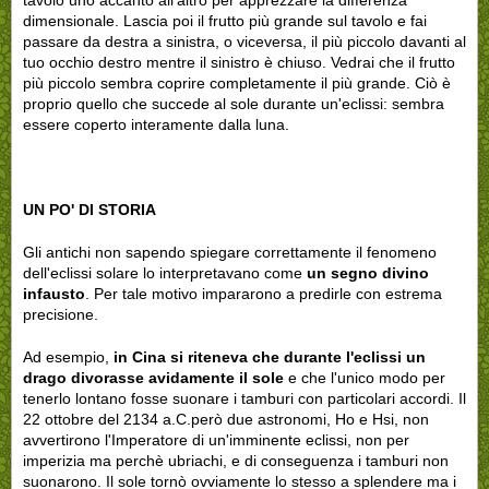
tavolo uno accanto all'altro per apprezzare la differenza
dimensionale. Lascia poi il frutto più grande sul tavolo e fai
passare da destra a sinistra, o viceversa, il più piccolo davanti al
tuo occhio destro mentre il sinistro è chiuso. Vedrai che il frutto
più piccolo sembra coprire completamente il più grande. Ciò è
proprio quello che succede al sole durante un'eclissi: sembra
essere coperto interamente dalla luna.
UN PO' DI STORIA
Gli antichi non sapendo spiegare correttamente il fenomeno
dell'eclissi solare lo interpretavano come
un segno divino
infausto
. Per tale motivo impararono a predirle con estrema
precisione.
Ad esempio,
in Cina
si riteneva che durante l'eclissi un
drago divorasse avidamente il sole
e che l'unico modo per
tenerlo lontano fosse suonare i tamburi con particolari accordi. Il
22 ottobre del 2134 a.C.però due astronomi, Ho e Hsi, non
avvertirono l'Imperatore di un'imminente eclissi, non per
imperizia ma perchè ubriachi, e di conseguenza i tamburi non
suonarono. Il sole tornò ovviamente lo stesso a splendere ma i