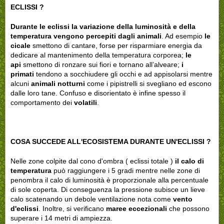
ECLISSI ?
Durante le eclissi la variazione della luminosità e della
temperatura vengono percepiti dagli animali
. Ad esempio
le
cicale
smettono di cantare, forse per risparmiare energia da
dedicare al mantenimento della temperatura corporea;
le
api
smettono di ronzare sui fiori e tornano all’alveare;
i
primati
tendono a socchiudere gli occhi e ad appisolarsi mentre
alcuni
animali notturni
come i pipistrelli si svegliano ed escono
dalle loro tane. Confuso e disorientato è infine spesso il
comportamento dei
volatili
.
COSA SUCCEDE ALL'ECOSISTEMA DURANTE UN'ECLISSI ?
Nelle zone colpite dal cono d'ombra ( eclissi totale )
il calo di
temperatura
può raggiungere i 5 gradi mentre nelle zone di
penombra il calo di luminosità è proporzionale alla percentuale
di sole coperta. Di conseguenza la pressione subisce un lieve
calo scatenando un debole ventilazione nota come
vento
d'eclissi
. Inoltre, si verificano
maree eccezionali
che possono
superare i 14 metri di ampiezza.