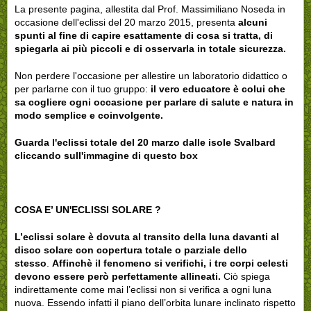
La presente pagina, allestita dal Prof. Massimiliano Noseda in
occasione dell'eclissi del 20 marzo 2015, presenta
alcuni
spunti al fine di capire esattamente di cosa si tratta, di
spiegarla ai più piccoli e di osservarla in totale sicurezza.
Non perdere l'occasione per allestire un laboratorio didattico o
per parlarne con il tuo gruppo:
il vero educatore è colui che
sa cogliere ogni occasione per parlare di salute e natura in
modo semplice e coinvolgente.
Guarda l'eclissi totale del 20 marzo dalle isole Svalbard
cliccando sull'immagine di questo box
COSA E’ UN'ECLISSI SOLARE ?
L’eclissi solare è dovuta al transito della luna davanti al
disco solare con copertura totale o parziale dello
stesso
.
Affinchè il fenomeno si verifichi, i tre corpi celesti
devono essere però perfettamente allineati.
Ciò spiega
indirettamente come mai l’eclissi non si verifica a ogni luna
nuova. Essendo infatti il piano dell’orbita lunare inclinato rispetto