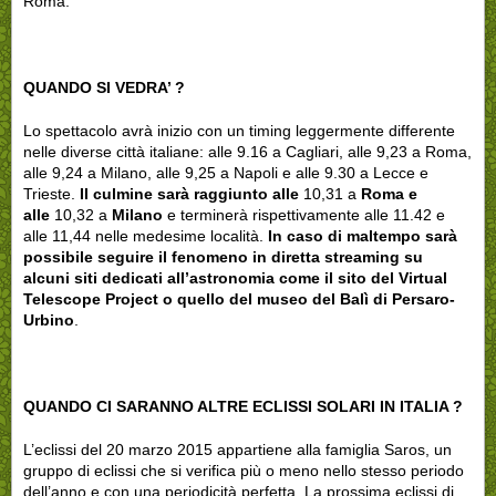
Roma.
QUANDO SI VEDRA’ ?
Lo spettacolo avrà inizio con un timing leggermente differente
nelle diverse città italiane: alle 9.16 a Cagliari, alle 9,23 a Roma,
alle 9,24 a Milano, alle 9,25 a Napoli e alle 9.30 a Lecce e
Trieste.
Il culmine sarà raggiunto alle
10,31 a
Roma e
alle
10,32 a
Milano
e terminerà rispettivamente alle 11.42 e
alle 11,44 nelle medesime località.
In caso di maltempo sarà
possibile seguire il fenomeno in diretta streaming su
alcuni siti dedicati all’astronomia come il sito del Virtual
Telescope Project o quello del museo del Balì di Persaro-
Urbino
.
QUANDO CI SARANNO ALTRE ECLISSI SOLARI IN ITALIA ?
L’eclissi del 20 marzo 2015 appartiene alla famiglia Saros, un
gruppo di eclissi che si verifica più o meno nello stesso periodo
dell’anno e con una periodicità perfetta. La prossima eclissi di