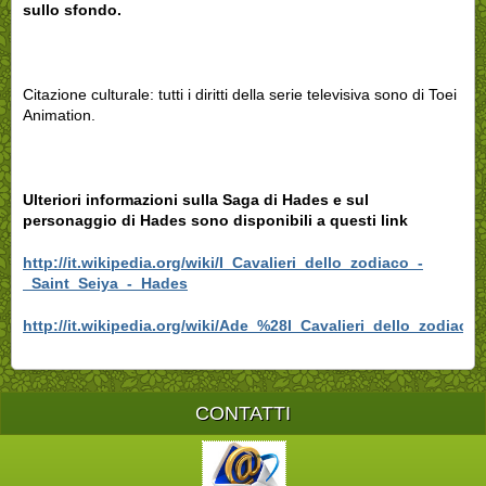
sullo sfondo.
Citazione culturale: tutti i diritti della serie televisiva sono di Toei
Animation.
Ulteriori informazioni sulla Saga di Hades e sul
personaggio di Hades sono disponibili a questi link
http://it.wikipedia.org/wiki/I_Cavalieri_dello_zodiaco_-
_Saint_Seiya_-_Hades
http://it.wikipedia.org/wiki/Ade_%28I_Cavalieri_dello_zodiaco
CONTATTI