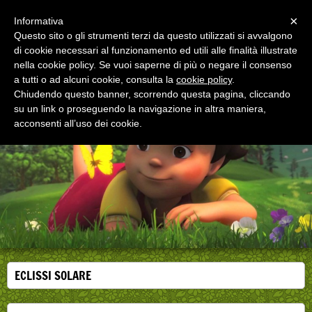
Menu
×
Informativa
Questo sito o gli strumenti terzi da questo utilizzati si avvalgono
di cookie necessari al funzionamento ed utili alle finalità illustrate
EDUCAZIONE ALLA SALUTE
nella cookie policy. Se vuoi saperne di più o negare il consenso
Corsi, convegni e didattica di formazione e
aggiornamento per operatori della salute
a tutti o ad alcuni cookie, consulta la
cookie policy
.
Chiudendo questo banner, scorrendo questa pagina, cliccando
su un link o proseguendo la navigazione in altra maniera,
acconsenti all’uso dei cookie.
ECLISSI SOLARE