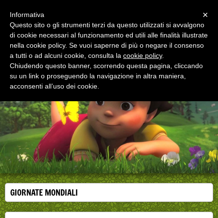
Menu
×
Informativa
Questo sito o gli strumenti terzi da questo utilizzati si avvalgono
di cookie necessari al funzionamento ed utili alle finalità illustrate
EDUCAZIONE ALLA SALUTE
nella cookie policy. Se vuoi saperne di più o negare il consenso
Corsi, convegni e didattica di formazione e
aggiornamento per operatori della salute
a tutti o ad alcuni cookie, consulta la
cookie policy
.
Chiudendo questo banner, scorrendo questa pagina, cliccando
su un link o proseguendo la navigazione in altra maniera,
acconsenti all’uso dei cookie.
GIORNATE MONDIALI